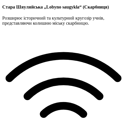
Стара Шяуляйська „Lobyno saugykla“ (Скарбниця)
Розширює історичний та культурний кругозір учнів,
представляючи колишню міську скарбницю.