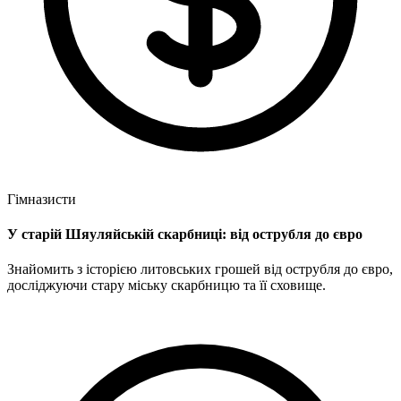
Гімназисти
У старій Шяуляйській скарбниці: від острубля до євро
Знайомить з історією литовських грошей від острубля до євро,
досліджуючи стару міську скарбницю та її сховище.