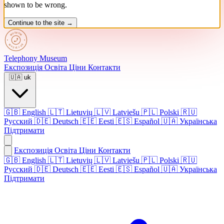
shown to be wrong.
Continue to the site →
Telephony
Museum
Експозиція
Освіта
Ціни
Контакти
🇺🇦
uk
🇬🇧
English
🇱🇹
Lietuvių
🇱🇻
Latviešu
🇵🇱
Polski
🇷🇺
Русский
🇩🇪
Deutsch
🇪🇪
Eesti
🇪🇸
Español
🇺🇦
Українська
Підтримати
Експозиція
Освіта
Ціни
Контакти
🇬🇧 English
🇱🇹 Lietuvių
🇱🇻 Latviešu
🇵🇱 Polski
🇷🇺
Русский
🇩🇪 Deutsch
🇪🇪 Eesti
🇪🇸 Español
🇺🇦 Українська
Підтримати