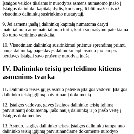
Įstaigos veiklos tikslams ir nurodytas asmens numatomo įnašo į
Įstaigos dalininkų kapitalą dydis, kuris negali būti mažesnis už
visuotinio dalininkų susirinkimo nustatytąjį.
9. Jei asmens įnašą į dalininkų kapitalą numatoma daryti
materialiuoju ar nematerialiuoju turtu, kartu su prašymu pateikiama
šio turto vertinimo ataskaita.
10. Visuotiniam dalininkų susirinkimui priėmus sprendimą priimti
naują dalininką, pageidavęs dalininku tapti asmuo juo tampa,
perdavęs Įstaigai savo prašyme nurodytą įnašą.
IV. Dalininko teisių perleidimo kitiems
asmenims tvarka
11. Dalininko teises įgijęs asmuo pateikia įstaigos vadovui Įstaigos
dalininko teisių įgijimą patvirtinantį dokumentą.
12. Įstaigos vadovas, gavęs Įstaigos dalininko teisių įgijimą
patvirtinantį dokumentą, įrašo naują dalininką ir jo įnašo vertę į
Įstaigos dokumentus.
13. Asmuo, įsigijęs dalininko teises, įstaigos dalininku tampa nuo
dalininko teisių įgijimą patvirtinančiame dokumente nurodyto