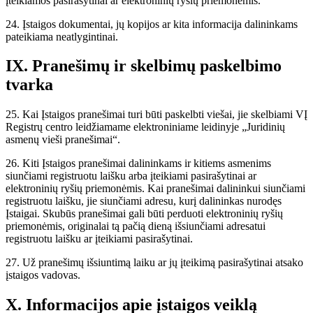
įteikiamos pasirašytinai ar elektroninių ryšių priemonėmis.
24. Įstaigos dokumentai, jų kopijos ar kita informacija dalininkams
pateikiama neatlygintinai.
IX. Pranešimų ir skelbimų paskelbimo
tvarka
25. Kai Įstaigos pranešimai turi būti paskelbti viešai, jie skelbiami VĮ
Registrų centro leidžiamame elektroniniame leidinyje „Juridinių
asmenų vieši pranešimai“.
26. Kiti Įstaigos pranešimai dalininkams ir kitiems asmenims
siunčiami registruotu laišku arba įteikiami pasirašytinai ar
elektroninių ryšių priemonėmis. Kai pranešimai dalininkui siunčiami
registruotu laišku, jie siunčiami adresu, kurį dalininkas nurodęs
Įstaigai. Skubūs pranešimai gali būti perduoti elektroninių ryšių
priemonėmis, originalai tą pačią dieną išsiunčiami adresatui
registruotu laišku ar įteikiami pasirašytinai.
27. Už pranešimų išsiuntimą laiku ar jų įteikimą pasirašytinai atsako
įstaigos vadovas.
X. Informacijos apie įstaigos veiklą