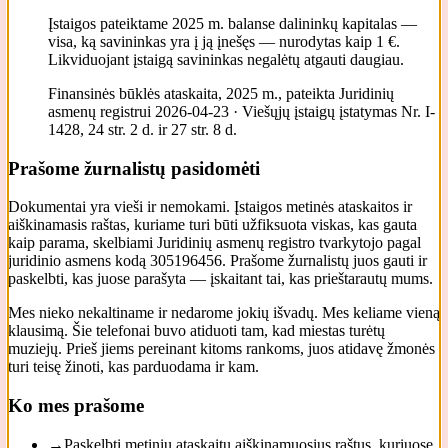
Įstaigos pateiktame 2025 m. balanse dalininkų kapitalas —
visa, ką savininkas yra į ją įnešęs — nurodytas kaip 1 €.
Likviduojant įstaigą savininkas negalėtų atgauti daugiau.
Finansinės būklės ataskaita, 2025 m., pateikta Juridinių
asmenų registrui 2026-04-23 · Viešųjų įstaigų įstatymas Nr. I-
1428, 24 str. 2 d. ir 27 str. 8 d.
Prašome žurnalistų pasidomėti
Dokumentai yra vieši ir nemokami. Įstaigos metinės ataskaitos ir
aiškinamasis raštas, kuriame turi būti užfiksuota viskas, kas gauta
kaip parama, skelbiami Juridinių asmenų registro tvarkytojo pagal
juridinio asmens kodą 305196456. Prašome žurnalistų juos gauti ir
paskelbti, kas juose parašyta — įskaitant tai, kas prieštarautų mums.
Mes nieko nekaltiname ir nedarome jokių išvadų. Mes keliame vieną
klausimą. Šie telefonai buvo atiduoti tam, kad miestas turėtų
muziejų. Prieš jiems pereinant kitoms rankoms, juos atidavę žmonės
turi teisę žinoti, kas parduodama ir kam.
Ko mes prašome
→
Paskelbti metinių ataskaitų aiškinamuosius raštus, kuriuose