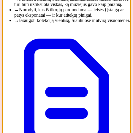
turi būti užfiksuota viskas, ką muziejus gavo kaip paramą.
→
Nurodyti, kas iš tikrųjų parduodama — teisės į įstaigą ar
patys eksponatai — ir kur atitektų pinigai.
→
Išsaugoti kolekciją vientisą, Šiauliuose ir atvirą visuomenei.