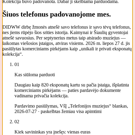
Kolekcija buvo padovanota. Dabar ji skelbiama parduodama.
Šiuos telefonus padovanojome mes.
DIDWW dirbę žmonės atnešė savo telefonus ir savo tėvų telefonus,
nes jiems rūpėjo šios srities istorija. Kaimynai ir Šiaulių gyventojai
atnešė savuosius. Per septynerius metus taip atsirado muziejus —
laikomas viešosios įstaigos, atviras visiems. 2026 m. liepos 27 d. jis
pasiūlytas komerciniams pirkėjams kaip „unikali ir privati eksponatų
kolekcija“.
01
Kas siūloma parduoti
Daugiau kaip 820 eksponatų kartu su pačia įstaiga, išplatinta
komerciniams pirkėjams — paties pardavėjo dokumente
vadinama privačia kolekcija.
Pardavimo pasiūlymas, VšĮ „Telefonijos muziejus“ blankas,
2026-07-27 · paskelbtas žemiau visa apimtimi
02
Kiek savininkas yra įnešęs: vienas euras