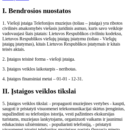
I. Bendrosios nuostatos
1. Viešoji įstaiga Telefonijos muziejus (toliau – įstaiga) yra ribotos
civilinės atsakomybės viešasis juridinis asmuo, kuris savo veikloje
vadovaujasi šiais įstatais: Lietuvos Respublikos civiliniu kodeksu,
Lietuvos Respublikos viešujų įstaigų įstatymu (toliau - Viešųjų
įstaigų įstatymas), kitais Lietuvos Respublikos įstatymais ir kitais
teisės aktais.
2. Įstaigos teisinė forma - viešoji įstaiga.
3. Įstaigos veiklos laikotarpis - neribotas.
4. Įstaigos finansiniai metai – 01-01 - 12-31.
II. Įstaigos veiklos tikslai
5. Įstaigos veiklos tikslai: - propaguoti muziejines vertybes - kaupti,
saugoti ir pristatyti visuomenei telekomunikacijai skirtus įrenginius,
supažindinti su telefonijos istorija, vesti pažintines ekskursijas
turistams, muziejaus lankytojams, organizuoti vaikams ir jaunimui
edukacinius užsiėmimus; - populiarinti telefoniją, - pristatyti
visuomenei istorinį telefonijos muziejaus pastatą (buvusią miesto