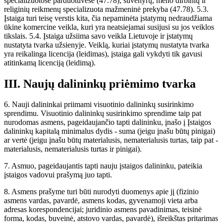
specializuotose parduotuvėse (47.78); suvenyrų, meno dirbinių ir
religinių reikmenų specializuota mažmeninė prekyba (47.78). 5.3.
Įstaiga turi teisę verstis kita, čia nepaminėta įstatymų nedraudžiama
ūkine komercine veikla, kuri yra neatsiejamai susijusi su jos veiklos
tikslais. 5.4. Įstaiga užsiima savo veikla Lietuvoje ir įstatymų
nustatyta tvarka užsienyje. Veiklą, kuriai įstatymų nustatyta tvarka
yra reikalinga licencija (leidimas), įstaiga gali vykdyti tik gavusi
atitinkamą licenciją (leidimą).
III. Naujų dalininkų priėmimo tvarka
6. Nauji dalininkai priimami visuotinio dalininkų susirinkimo
sprendimu. Visuotinio dalininkų susirinkimo sprendime taip pat
nurodomas asmens, pageidaujančio tapti dalininku, įnašo į Įstaigos
dalininkų kapitalą minimalus dydis - suma (jeigu įnašu būtų pinigai)
ar vertė (jeigu įnašu būtų materialusis, nematerialusis turtas, taip pat -
materialusis, nematerialusis turtas ir pinigai).
7. Asmuo, pageidaujantis tapti nauju įstaigos dalininku, pateikia
įstaigos vadovui prašymą juo tapti.
8. Asmens prašyme turi būti nurodyti duomenys apie jį (fizinio
asmens vardas, pavardė, asmens kodas, gyvenamoji vieta arba
adresas korespondencijai; juridinio asmens pavadinimas, teisinė
forma, kodas, buveinė, atstovo vardas, pavardė), išreikštas pritarimas