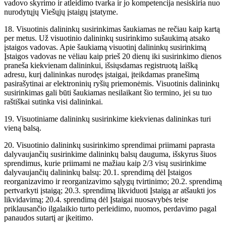
vadovo skyrimo ir atleidimo tvarka ir jo kompetencija nesiskiria nuo
nurodytųjų Viešųjų įstaigų įstatyme.
18. Visuotinis dalininkų susirinkimas šaukiamas ne rečiau kaip kartą
per metus. Už visuotinio dalininkų susirinkimo sušaukimą atsako
įstaigos vadovas. Apie šaukiamą visuotinį dalininkų susirinkimą
Įstaigos vadovas ne vėliau kaip prieš 20 dienų iki susirinkimo dienos
praneša kiekvienam dalininkui, išsiųsdamas registruotą laišką
adresu, kurį dalininkas nurodęs įstaigai, įteikdamas pranešimą
pasirašytinai ar elektroninių ryšių priemonėmis. Visuotinis dalininkų
susirinkimas gali būti šaukiamas nesilaikant šio termino, jei su tuo
raštiškai sutinka visi dalininkai.
19. Visuotiniame dalininkų susirinkime kiekvienas dalininkas turi
vieną balsą.
20. Visuotinio dalininkų susirinkimo sprendimai priimami paprasta
dalyvaujančių susirinkime dalininkų balsų dauguma, išskyrus šiuos
sprendimus, kurie priimami ne mažiau kaip 2/3 visų susirinkime
dalyvaujančių dalininkų balsų: 20.1. sprendimą dėl Įstaigos
reorganizavimo ir reorganizavimo sąlygų tvirtinimo; 20.2. sprendimą
pertvarkyti įstaigą; 20.3. sprendimą likviduoti Įstaigą ar atšaukti jos
likvidavimą; 20.4. sprendimą dėl Įstaigai nuosavybės teise
priklausančio ilgalaikio turto perleidimo, nuomos, perdavimo pagal
panaudos sutartį ar įkeitimo.