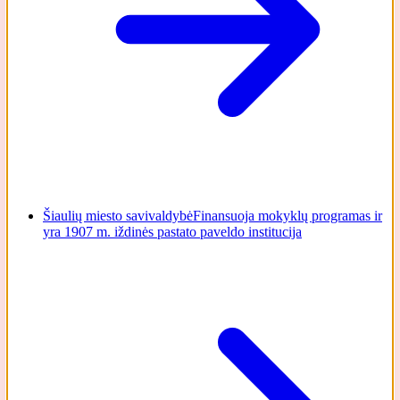
Šiaulių miesto savivaldybė
Finansuoja mokyklų programas ir
yra 1907 m. iždinės pastato paveldo institucija