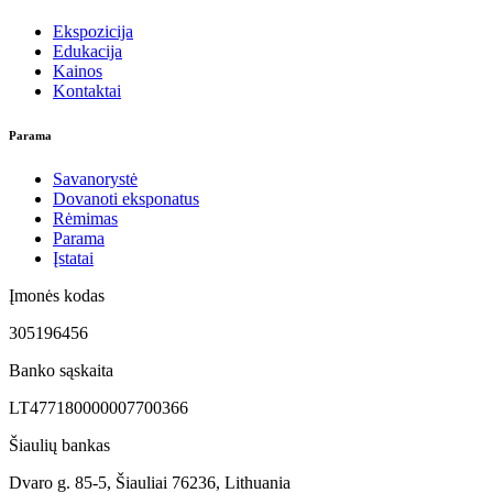
Ekspozicija
Edukacija
Kainos
Kontaktai
Parama
Savanorystė
Dovanoti eksponatus
Rėmimas
Parama
Įstatai
Įmonės kodas
305196456
Banko sąskaita
LT477180000007700366
Šiaulių bankas
Dvaro g. 85-5, Šiauliai 76236, Lithuania