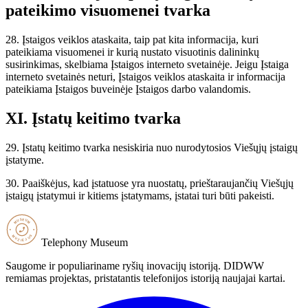
pateikimo visuomenei tvarka
28. Įstaigos veiklos ataskaita, taip pat kita informacija, kuri
pateikiama visuomenei ir kurią nustato visuotinis dalininkų
susirinkimas, skelbiama Įstaigos interneto svetainėje. Jeigu Įstaiga
interneto svetainės neturi, Įstaigos veiklos ataskaita ir informacija
pateikiama Įstaigos buveinėje Įstaigos darbo valandomis.
XI. Įstatų keitimo tvarka
29. Įstatų keitimo tvarka nesiskiria nuo nurodytosios Viešųjų įstaigų
įstatyme.
30. Paaiškėjus, kad įstatuose yra nuostatų, prieštaraujančių Viešųjų
įstaigų įstatymui ir kitiems įstatymams, įstatai turi būti pakeisti.
Telephony Museum
Saugome ir populiariname ryšių inovacijų istoriją. DIDWW
remiamas projektas, pristatantis telefonijos istoriją naujajai kartai.