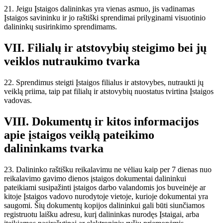
21. Jeigu Įstaigos dalininkas yra vienas asmuo, jis vadinamas
Įstaigos savininku ir jo raštiški sprendimai prilyginami visuotinio
dalininkų susirinkimo sprendimams.
VII. Filialų ir atstovybių steigimo bei jų
veiklos nutraukimo tvarka
22. Sprendimus steigti Įstaigos filialus ir atstovybes, nutraukti jų
veiklą priima, taip pat filialų ir atstovybių nuostatus tvirtina Įstaigos
vadovas.
VIII. Dokumentų ir kitos informacijos
apie įstaigos veiklą pateikimo
dalininkams tvarka
23. Dalininko raštišku reikalavimu ne vėliau kaip per 7 dienas nuo
reikalavimo gavimo dienos įstaigos dokumentai dalininkui
pateikiami susipažinti įstaigos darbo valandomis jos buveinėje ar
kitoje Įstaigos vadovo nurodytoje vietoje, kurioje dokumentai yra
saugomi. Šių dokumentų kopijos dalininkui gali būti siunčiamos
registruotu laišku adresu, kurį dalininkas nurodęs Įstaigai, arba