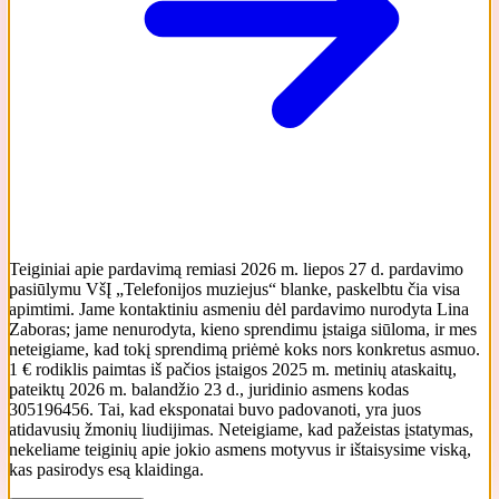
Teiginiai apie pardavimą remiasi 2026 m. liepos 27 d. pardavimo
pasiūlymu VšĮ „Telefonijos muziejus“ blanke, paskelbtu čia visa
apimtimi. Jame kontaktiniu asmeniu dėl pardavimo nurodyta Lina
Zaboras; jame nenurodyta, kieno sprendimu įstaiga siūloma, ir mes
neteigiame, kad tokį sprendimą priėmė koks nors konkretus asmuo.
1 € rodiklis paimtas iš pačios įstaigos 2025 m. metinių ataskaitų,
pateiktų 2026 m. balandžio 23 d., juridinio asmens kodas
305196456. Tai, kad eksponatai buvo padovanoti, yra juos
atidavusių žmonių liudijimas. Neteigiame, kad pažeistas įstatymas,
nekeliame teiginių apie jokio asmens motyvus ir ištaisysime viską,
kas pasirodys esą klaidinga.