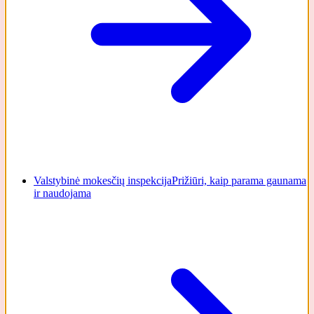
Valstybinė mokesčių inspekcija
Prižiūri, kaip parama gaunama
ir naudojama