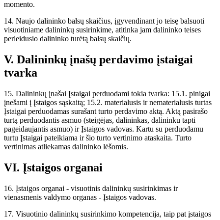
momento.
14. Naujo dalininko balsų skaičius, įgyvendinant jo teisę balsuoti
visuotiniame dalininkų susirinkime, atitinka jam dalininko teises
perleidusio dalininko turėtą balsų skaičių.
V. Dalininkų įnašų perdavimo įstaigai
tvarka
15. Dalininkų įnašai Įstaigai perduodami tokia tvarka: 15.1. pinigai
įnešami į Įstaigos sąskaitą; 15.2. materialusis ir nematerialusis turtas
Įstaigai perduodamas surašant turto perdavimo aktą. Aktą pasirašo
turtą perduodantis asmuo (steigėjas, dalininkas, dalininku tapti
pageidaujantis asmuo) ir Įstaigos vadovas. Kartu su perduodamu
turtu Įstaigai pateikiama ir šio turto vertinimo ataskaita. Turto
vertinimas atliekamas dalininko lėšomis.
VI. Įstaigos organai
16. Įstaigos organai - visuotinis dalininkų susirinkimas ir
vienasmenis valdymo organas - Įstaigos vadovas.
17. Visuotinio dalininkų susirinkimo kompetencija, taip pat įstaigos