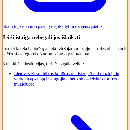
Skaityti pardavimo pasiūlymą
Skaityti muziejaus įstatus
Jei ši įstaiga nebegali jos išlaikyti
tuomet kolekcija turėtų atitekti viešajam muziejui ar miestui — tomis
pačiomis sąlygomis, kuriomis buvo padovanota.
Kreipkitės į institucijas, turinčias galią veikti:
Lietuvos Respublikos kultūros ministerija
Stebi muziejinių
vertybių apsaugą ir saugojimą bet kokios teisinės formos
muziejuose