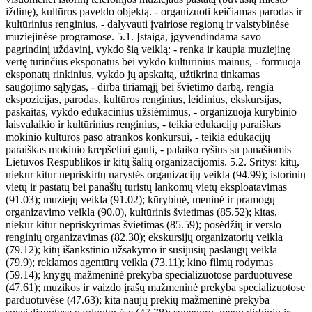
iždinę), kultūros paveldo objektą. - organizuoti keičiamas parodas ir
kultūrinius renginius, - dalyvauti įvairiose regionų ir valstybinėse
muziejinėse programose. 5.1. Įstaiga, įgyvendindama savo
pagrindinį uždavinį, vykdo šią veiklą: - renka ir kaupia muziejinę
vertę turinčius eksponatus bei vykdo kultūrinius mainus, - formuoja
eksponatų rinkinius, vykdo jų apskaitą, užtikrina tinkamas
saugojimo sąlygas, - dirba tiriamąjį bei švietimo darbą, rengia
ekspozicijas, parodas, kultūros renginius, leidinius, ekskursijas,
paskaitas, vykdo edukacinius užsiėmimus, - organizuoja kūrybinio
laisvalaikio ir kultūrinius renginius, - teikia edukacijų paraiškas
mokinio kultūros paso atrankos konkursui, - teikia edukacijų
paraiškas mokinio krepšeliui gauti, - palaiko ryšius su panašiomis
Lietuvos Respublikos ir kitų šalių organizacijomis. 5.2. Sritys: kitų,
niekur kitur nepriskirtų narystės organizacijų veikla (94.99); istorinių
vietų ir pastatų bei panašių turistų lankomų vietų eksploatavimas
(91.03); muziejų veikla (91.02); kūrybinė, meninė ir pramogų
organizavimo veikla (90.0), kultūrinis švietimas (85.52); kitas,
niekur kitur nepriskyrimas švietimas (85.59); posėdžių ir verslo
renginių organizavimas (82.30); ekskursijų organizatorių veikla
(79.12); kitų išankstinio užsakymo ir susijusių paslaugų veikla
(79.9); reklamos agentūrų veikla (73.11); kino filmų rodymas
(59.14); knygų mažmeninė prekyba specializuotose parduotuvėse
(47.61); muzikos ir vaizdo įrašų mažmeninė prekyba specializuotose
parduotuvėse (47.63); kita naujų prekių mažmeninė prekyba