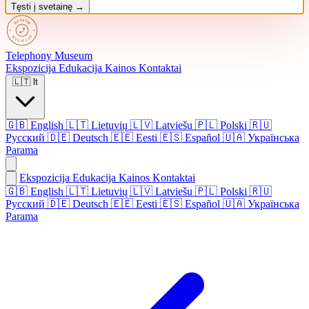
Tęsti į svetainę →
Telephony
Museum
Ekspozicija
Edukacija
Kainos
Kontaktai
🇱🇹
lt
🇬🇧
English
🇱🇹
Lietuvių
🇱🇻
Latviešu
🇵🇱
Polski
🇷🇺
Русский
🇩🇪
Deutsch
🇪🇪
Eesti
🇪🇸
Español
🇺🇦
Українська
Parama
Ekspozicija
Edukacija
Kainos
Kontaktai
🇬🇧 English
🇱🇹 Lietuvių
🇱🇻 Latviešu
🇵🇱 Polski
🇷🇺
Русский
🇩🇪 Deutsch
🇪🇪 Eesti
🇪🇸 Español
🇺🇦 Українська
Parama