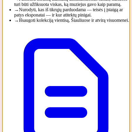
turi būti užfiksuota viskas, ką muziejus gavo kaip paramą.
→
Nurodyti, kas iš tikrųjų parduodama — teisės į įstaigą ar
patys eksponatai — ir kur atitektų pinigai.
→
Išsaugoti kolekciją vientisą, Šiauliuose ir atvirą visuomenei.