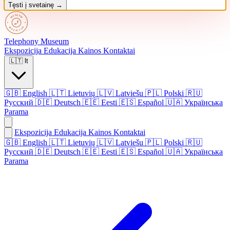
Tęsti į svetainę →
Telephony
Museum
Ekspozicija
Edukacija
Kainos
Kontaktai
🇱🇹
lt
🇬🇧
English
🇱🇹
Lietuvių
🇱🇻
Latviešu
🇵🇱
Polski
🇷🇺
Русский
🇩🇪
Deutsch
🇪🇪
Eesti
🇪🇸
Español
🇺🇦
Українська
Parama
Ekspozicija
Edukacija
Kainos
Kontaktai
🇬🇧 English
🇱🇹 Lietuvių
🇱🇻 Latviešu
🇵🇱 Polski
🇷🇺
Русский
🇩🇪 Deutsch
🇪🇪 Eesti
🇪🇸 Español
🇺🇦 Українська
Parama