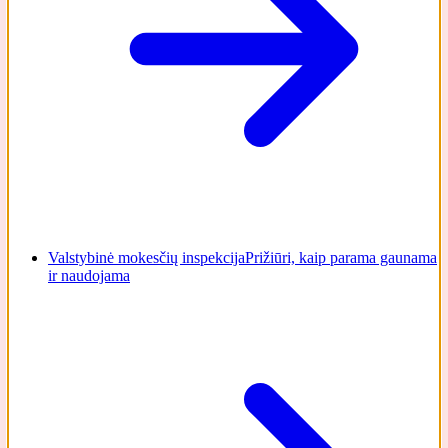
Valstybinė mokesčių inspekcija
Prižiūri, kaip parama gaunama
ir naudojama