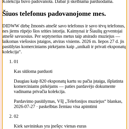
Kolekcija buvo padovanota. Dabar ji skelbiama parduodama.
Šiuos telefonus padovanojome mes.
DIDWW dirbę žmonės atnešė savo telefonus ir savo tėvų telefonus,
nes jiems rūpėjo šios srities istorija. Kaimynai ir Šiaulių gyventojai
atnešė savuosius. Per septynerius metus taip atsirado muziejus —
laikomas viešosios įstaigos, atviras visiems. 2026 m. liepos 27 d. jis
pasiūlytas komerciniams pirkėjams kaip „unikali ir privati eksponatų
kolekcija“.
01
Kas siūloma parduoti
Daugiau kaip 820 eksponatų kartu su pačia įstaiga, išplatinta
komerciniams pirkėjams — paties pardavėjo dokumente
vadinama privačia kolekcija.
Pardavimo pasiūlymas, VšĮ „Telefonijos muziejus“ blankas,
2026-07-27 · paskelbtas žemiau visa apimtimi
02
Kiek savininkas yra įnešęs: vienas euras