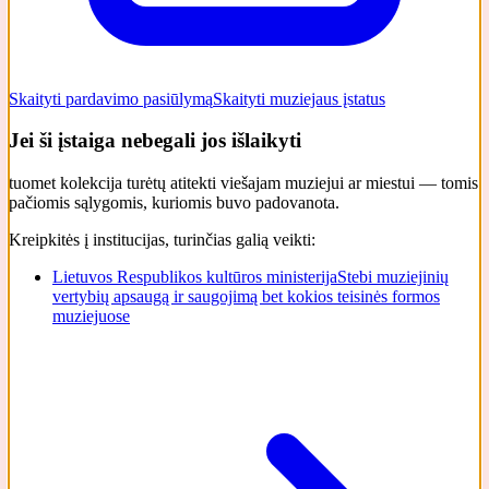
Skaityti pardavimo pasiūlymą
Skaityti muziejaus įstatus
Jei ši įstaiga nebegali jos išlaikyti
tuomet kolekcija turėtų atitekti viešajam muziejui ar miestui — tomis
pačiomis sąlygomis, kuriomis buvo padovanota.
Kreipkitės į institucijas, turinčias galią veikti:
Lietuvos Respublikos kultūros ministerija
Stebi muziejinių
vertybių apsaugą ir saugojimą bet kokios teisinės formos
muziejuose