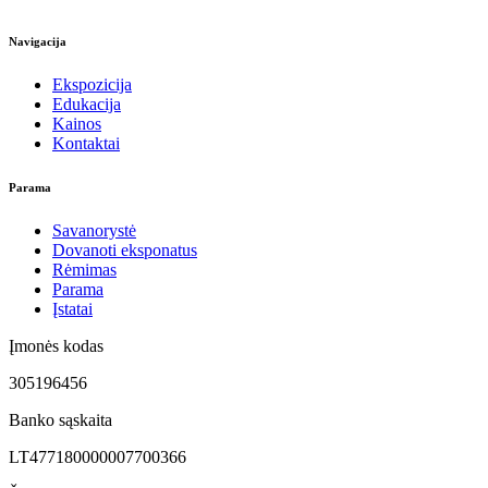
Navigacija
Ekspozicija
Edukacija
Kainos
Kontaktai
Parama
Savanorystė
Dovanoti eksponatus
Rėmimas
Parama
Įstatai
Įmonės kodas
305196456
Banko sąskaita
LT477180000007700366