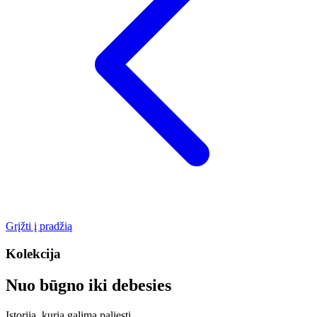
Grįžti į pradžią
Kolekcija
Nuo būgno iki debesies
Istorija, kurią galima paliesti…