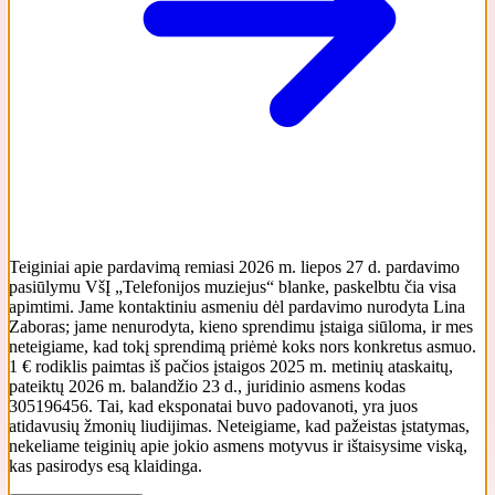
Teiginiai apie pardavimą remiasi 2026 m. liepos 27 d. pardavimo
pasiūlymu VšĮ „Telefonijos muziejus“ blanke, paskelbtu čia visa
apimtimi. Jame kontaktiniu asmeniu dėl pardavimo nurodyta Lina
Zaboras; jame nenurodyta, kieno sprendimu įstaiga siūloma, ir mes
neteigiame, kad tokį sprendimą priėmė koks nors konkretus asmuo.
1 € rodiklis paimtas iš pačios įstaigos 2025 m. metinių ataskaitų,
pateiktų 2026 m. balandžio 23 d., juridinio asmens kodas
305196456. Tai, kad eksponatai buvo padovanoti, yra juos
atidavusių žmonių liudijimas. Neteigiame, kad pažeistas įstatymas,
nekeliame teiginių apie jokio asmens motyvus ir ištaisysime viską,
kas pasirodys esą klaidinga.