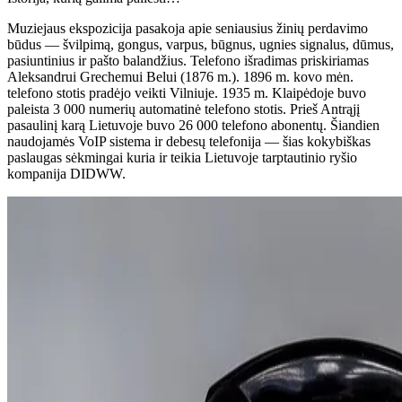
Muziejaus ekspozicija pasakoja apie seniausius žinių perdavimo
būdus — švilpimą, gongus, varpus, būgnus, ugnies signalus, dūmus,
pasiuntinius ir pašto balandžius. Telefono išradimas priskiriamas
Aleksandrui Grechemui Belui (1876 m.). 1896 m. kovo mėn.
telefono stotis pradėjo veikti Vilniuje. 1935 m. Klaipėdoje buvo
paleista 3 000 numerių automatinė telefono stotis. Prieš Antrąjį
pasaulinį karą Lietuvoje buvo 26 000 telefono abonentų. Šiandien
naudojamės VoIP sistema ir debesų telefonija — šias kokybiškas
paslaugas sėkmingai kuria ir teikia Lietuvoje tarptautinio ryšio
kompanija DIDWW.