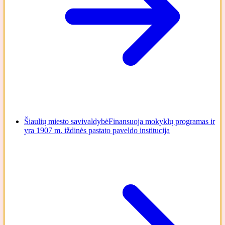
Šiaulių miesto savivaldybė
Finansuoja mokyklų programas ir
yra 1907 m. iždinės pastato paveldo institucija