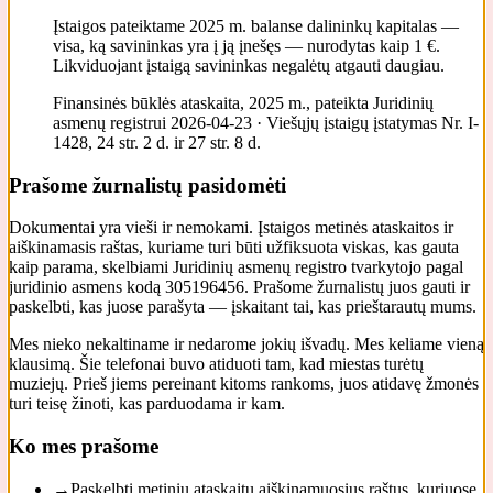
Įstaigos pateiktame 2025 m. balanse dalininkų kapitalas —
visa, ką savininkas yra į ją įnešęs — nurodytas kaip 1 €.
Likviduojant įstaigą savininkas negalėtų atgauti daugiau.
Finansinės būklės ataskaita, 2025 m., pateikta Juridinių
asmenų registrui 2026-04-23 · Viešųjų įstaigų įstatymas Nr. I-
1428, 24 str. 2 d. ir 27 str. 8 d.
Prašome žurnalistų pasidomėti
Dokumentai yra vieši ir nemokami. Įstaigos metinės ataskaitos ir
aiškinamasis raštas, kuriame turi būti užfiksuota viskas, kas gauta
kaip parama, skelbiami Juridinių asmenų registro tvarkytojo pagal
juridinio asmens kodą 305196456. Prašome žurnalistų juos gauti ir
paskelbti, kas juose parašyta — įskaitant tai, kas prieštarautų mums.
Mes nieko nekaltiname ir nedarome jokių išvadų. Mes keliame vieną
klausimą. Šie telefonai buvo atiduoti tam, kad miestas turėtų
muziejų. Prieš jiems pereinant kitoms rankoms, juos atidavę žmonės
turi teisę žinoti, kas parduodama ir kam.
Ko mes prašome
→
Paskelbti metinių ataskaitų aiškinamuosius raštus, kuriuose